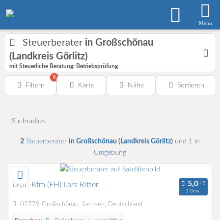
Menu
Steuerberater
in Großschönau
(Landkreis Görlitz)
mit Steuerliche Beratung: Betriebsprüfung
0
Filtern
Karte
Nähe
Sortieren
Suchradius:
2
Steuerberater
in Großschönau (Landkreis Görlitz)
und 1 in
Umgebung
Dipl.-Kfm.(FH) Lars Ritter
1 Bew.
02779 Großschönau, Sachsen, Deutschland