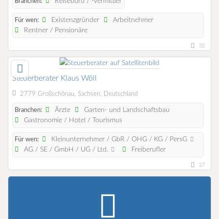
Reisebüro / -vermittler
Branchen:
Existenzgründer
Arbeitnehmer
Für wen:
Rentner / Pensionäre
32
Steuerberater Klaus Wöll
2779 Großschönau, Sachsen, Deutschland
Ärzte
Garten- und Landschaftsbau
Branchen:
Gastronomie / Hotel / Tourismus
Kleinunternehmer / GbR / OHG / KG / PersG
Für wen:
AG / SE / GmbH / UG / Ltd.
Freiberufler
27