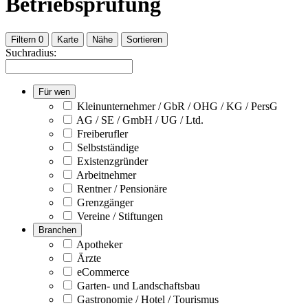
Betriebsprüfung
Filtern
0
Karte
Nähe
Sortieren
Suchradius:
Für wen
Kleinunternehmer / GbR / OHG / KG / PersG
AG / SE / GmbH / UG / Ltd.
Freiberufler
Selbstständige
Existenzgründer
Arbeitnehmer
Rentner / Pensionäre
Grenzgänger
Vereine / Stiftungen
Branchen
Apotheker
Ärzte
eCommerce
Garten- und Landschaftsbau
Gastronomie / Hotel / Tourismus