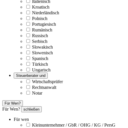
Italienisch
Kroatisch
Niederländisch
Polnisch
Portugiesisch
Rumänisch
Russisch
Serbisch
Slowakisch
Slowenisch
Spanisch
Türkisch
Ungarisch
Steuerberater und
Wirtschaftsprüfer
Rechtsanwalt
Notar
Für Wen?
Für Wen?
schließen
Für wen
Kleinunternehmer / GbR / OHG / KG / PersG