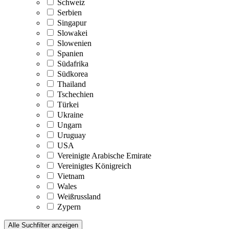
Schweiz
Serbien
Singapur
Slowakei
Slowenien
Spanien
Südafrika
Südkorea
Thailand
Tschechien
Türkei
Ukraine
Ungarn
Uruguay
USA
Vereinigte Arabische Emirate
Vereinigtes Königreich
Vietnam
Wales
Weißrussland
Zypern
Alle Suchfilter anzeigen