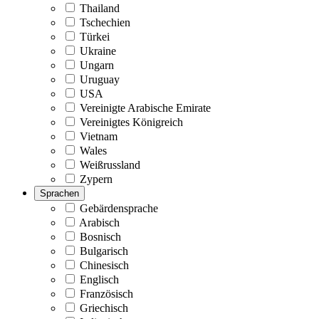
Thailand
Tschechien
Türkei
Ukraine
Ungarn
Uruguay
USA
Vereinigte Arabische Emirate
Vereinigtes Königreich
Vietnam
Wales
Weißrussland
Zypern
Sprachen
Gebärdensprache
Arabisch
Bosnisch
Bulgarisch
Chinesisch
Englisch
Französisch
Griechisch