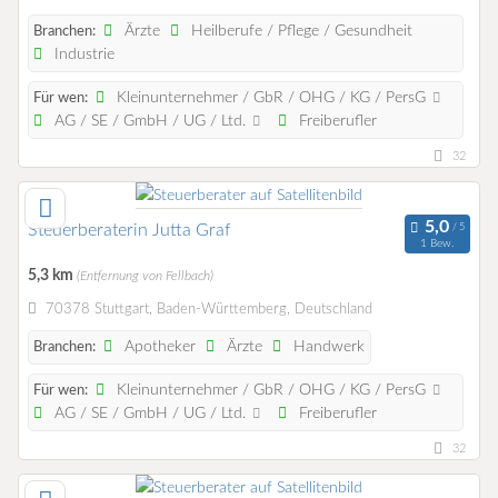
Ärzte
Heilberufe / Pflege / Gesundheit
Branchen:
Industrie
Kleinunternehmer / GbR / OHG / KG / PersG
Für wen:
AG / SE / GmbH / UG / Ltd.
Freiberufler
32
Steuerberaterin Jutta Graf
1 Bew.
5,3 km
(Entfernung von Fellbach)
70378 Stuttgart, Baden-Württemberg, Deutschland
Apotheker
Ärzte
Handwerk
Branchen:
Kleinunternehmer / GbR / OHG / KG / PersG
Für wen:
AG / SE / GmbH / UG / Ltd.
Freiberufler
32