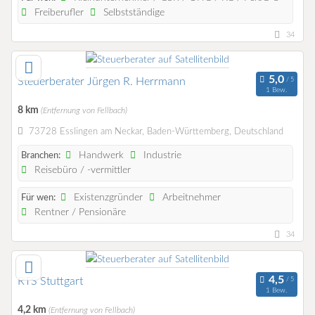
Freiberufler
Selbstständige
34
Steuerberater Jürgen R. Herrmann
1 Bew.
8 km
(Entfernung von Fellbach)
73728 Esslingen am Neckar, Baden-Württemberg, Deutschland
Handwerk
Industrie
Branchen:
Reisebüro / -vermittler
Existenzgründer
Arbeitnehmer
Für wen:
Rentner / Pensionäre
34
RTS Stuttgart
1 Bew.
4,2 km
(Entfernung von Fellbach)