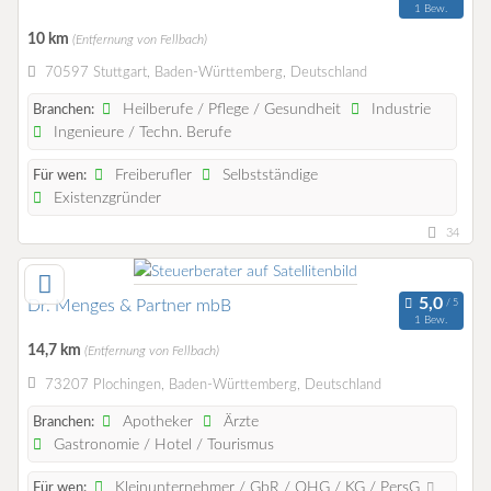
1 Bew.
10 km
(Entfernung von Fellbach)
70597 Stuttgart, Baden-Württemberg, Deutschland
Heilberufe / Pflege / Gesundheit
Industrie
Branchen:
Ingenieure / Techn. Berufe
Freiberufler
Selbstständige
Für wen:
Existenzgründer
34
Dr. Menges & Partner mbB
1 Bew.
14,7 km
(Entfernung von Fellbach)
73207 Plochingen, Baden-Württemberg, Deutschland
Apotheker
Ärzte
Branchen:
Gastronomie / Hotel / Tourismus
Kleinunternehmer / GbR / OHG / KG / PersG
Für wen: