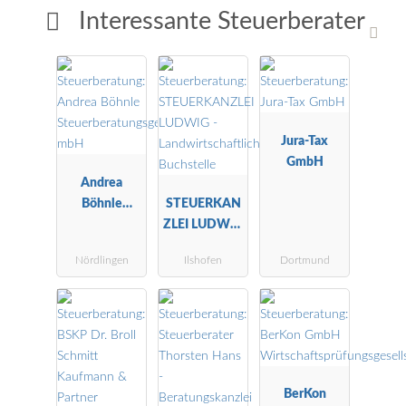
Interessante Steuerberater
Jura-Tax
GmbH
Andrea
Böhnle
STEUERKAN
Steuerberatu
ZLEI LUDWIG
ngsgesellscha
-
Nördlingen
Ilshofen
Dortmund
ft mbH
Landwirtscha
ftliche
Buchstelle
BerKon