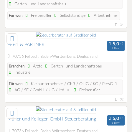
Garten- und Landschaftsbau
Freiberufler
Selbstständige
Arbeitnehmer
Für wen:
34
PFEIL & PARTNER
1 Bew.
70736 Fellbach, Baden-Württemberg, Deutschland
Ärzte
Garten- und Landschaftsbau
Branchen:
Industrie
Kleinunternehmer / GbR / OHG / KG / PersG
Für wen:
AG / SE / GmbH / UG / Ltd.
Freiberufler
32
Müller und Kollegen GmbH Steuerberatung
1 Bew.
70736 Fellbach, Baden-Württemberg, Deutschland