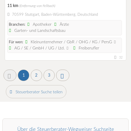
11 km
(Entfernung von Fellbach)
70599 Stuttgart, Baden-Württemberg, Deutschland
Apotheker
Ärzte
Branchen:
Garten- und Landschaftsbau
Kleinunternehmer / GbR / OHG / KG / PersG
Für wen:
AG / SE / GmbH / UG / Ltd.
Freiberufler
32
1
2
3
Steuerberater Suche teilen
Über die Steuerberater-Wegweiser Suchseite