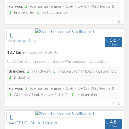
Kleinunternehmer / GbR / OHG / KG / PersG
Für wen:
Freiberufler
Selbstständige
32
Wolfgang Kary
1 Bew.
13,7 km
(Entfernung von Fellbach)
73666 Baltmannsweiler, Baden-Württemberg, Deutschland
Handwerk
Heilberufe / Pflege / Gesundheit
Branchen:
Industrie
Kleinunternehmer / GbR / OHG / KG / PersG
Für wen:
AG / SE / GmbH / UG / Ltd.
Freiberufler
32
BÄUERLE . Steuerberater
1 Bew.