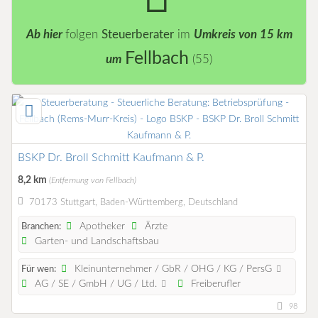
Ab hier
folgen
Steuerberater
im
Umkreis von 15 km
Fellbach
um
(55)
BSKP Dr. Broll Schmitt Kaufmann & P.
8,2 km
(Entfernung von Fellbach)
70173 Stuttgart, Baden-Württemberg, Deutschland
Apotheker
Ärzte
Branchen:
Garten- und Landschaftsbau
Kleinunternehmer / GbR / OHG / KG / PersG
Für wen:
AG / SE / GmbH / UG / Ltd.
Freiberufler
98