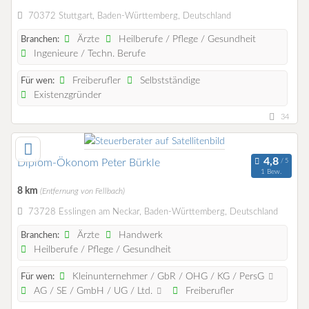
70372 Stuttgart, Baden-Württemberg, Deutschland
Ärzte
Heilberufe / Pflege / Gesundheit
Branchen:
Ingenieure / Techn. Berufe
Freiberufler
Selbstständige
Für wen:
Existenzgründer
34
Diplom-Ökonom Peter Bürkle
1 Bew.
8 km
(Entfernung von Fellbach)
73728 Esslingen am Neckar, Baden-Württemberg, Deutschland
Ärzte
Handwerk
Branchen:
Heilberufe / Pflege / Gesundheit
Kleinunternehmer / GbR / OHG / KG / PersG
Für wen:
AG / SE / GmbH / UG / Ltd.
Freiberufler