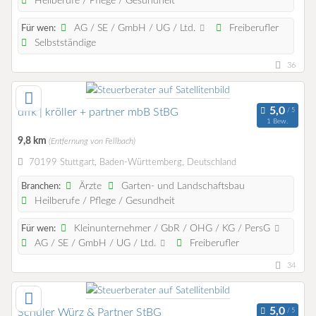
Heilberufe / Pflege / Gesundheit
AG / SE / GmbH / UG / Ltd.
Freiberufler
Für wen:
Selbstständige
36
dffk | kröller + partner mbB StBG
1 Bew.
9,8 km
(Entfernung von Fellbach)
70199 Stuttgart, Baden-Württemberg, Deutschland
Ärzte
Garten- und Landschaftsbau
Branchen:
Heilberufe / Pflege / Gesundheit
Kleinunternehmer / GbR / OHG / KG / PersG
Für wen:
AG / SE / GmbH / UG / Ltd.
Freiberufler
34
Schuler Würz & Partner StBG