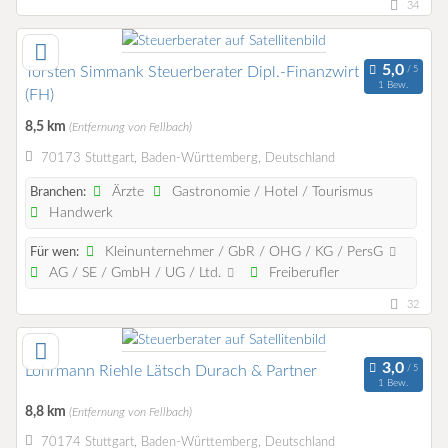
34
Torsten Simmank Steuerberater Dipl.-Finanzwirt
1 Bew.
(FH)
8,5 km
(Entfernung von Fellbach)
70173 Stuttgart, Baden-Württemberg, Deutschland
Ärzte
Gastronomie / Hotel / Tourismus
Branchen:
Handwerk
Kleinunternehmer / GbR / OHG / KG / PersG
Für wen:
AG / SE / GmbH / UG / Ltd.
Freiberufler
32
Lohrmann Riehle Lätsch Durach & Partner
1 Bew.
8,8 km
(Entfernung von Fellbach)
70174 Stuttgart, Baden-Württemberg, Deutschland