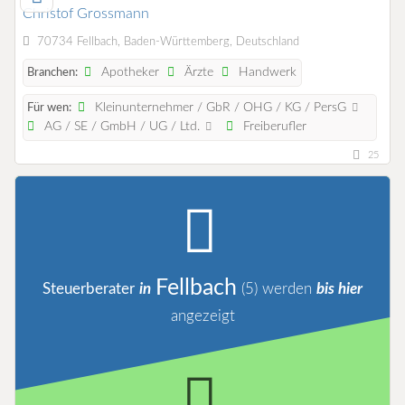
Christof Grossmann
70734 Fellbach, Baden-Württemberg, Deutschland
Apotheker
Ärzte
Handwerk
Branchen:
Kleinunternehmer / GbR / OHG / KG / PersG
Für wen:
AG / SE / GmbH / UG / Ltd.
Freiberufler
25
Fellbach
Steuerberater
in
(5)
werden
bis hier
angezeigt