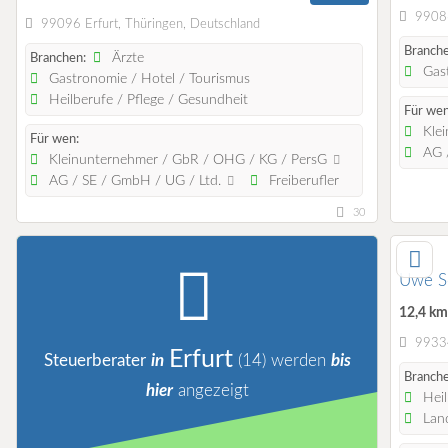
99086
99096 Erfurt, Thüringen, Deutschland
Branche
Ärzte
Branchen:
Gast
Gastronomie / Hotel / Tourismus
Heilberufe / Pflege / Gesundheit
Für wen
Klei
Für wen:
AG /
Kleinunternehmer / GbR / OHG / KG / PersG
AG / SE / GmbH / UG / Ltd.
Freiberufler
30
Uwe Sö
12,4 k
99334
Erfurt
Steuerberater
in
(14)
werden
bis
Branche
hier
angezeigt
Heil
Land