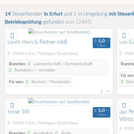
14
Steuerberater
in Erfurt
und 1 in Umgebung
mit Steuerl
Betriebsprüfung
gefunden
(von 12445)
Ulrich Horn & Partner mbB
Ute G
1 Bew.
99086 Erfurt, Thüringen, Deutschland
99094
Landwirtschaft / Forstwirtschaft
Branchen:
Branche
Reisebüro / -vermittler
Für wen
Rentner / Pensionäre
Rent
Für wen:
36
Elmar Still
dpc Pe
1 Bew.
Wirtsc
99096 Erfurt, Thüringen, Deutschland
99084
Apotheker
Ärzte
Branchen: