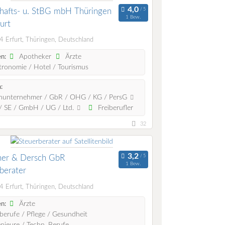
hafts- u. StBG mbH Thüringen
1 Bew.
urt
 Erfurt, Thüringen, Deutschland
Apotheker
Ärzte
n:
ronomie / Hotel / Tourismus
:
nunternehmer / GbR / OHG / KG / PersG
 SE / GmbH / UG / Ltd.
Freiberufler
32
her & Dersch GbR
1 Bew.
berater
 Erfurt, Thüringen, Deutschland
Ärzte
n:
berufe / Pflege / Gesundheit
nieure / Techn. Berufe