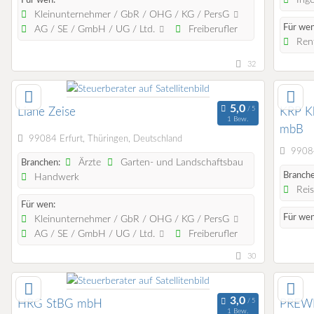
Für wen:
Kleinunternehmer / GbR / OHG / KG / PersG
Für wen
AG / SE / GmbH / UG / Ltd.
Freiberufler
Rent
32
Liane Zeise
KRP Kl
1 Bew.
mbB
99084 Erfurt, Thüringen, Deutschland
99084
Ärzte
Garten- und Landschaftsbau
Branchen:
Branche
Handwerk
Reis
Für wen:
Für wen
Kleinunternehmer / GbR / OHG / KG / PersG
AG / SE / GmbH / UG / Ltd.
Freiberufler
30
HRG StBG mbH
PREW
1 Bew.