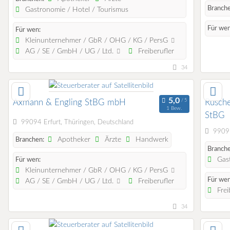
Branche
Gastronomie / Hotel / Tourismus
Für wen
Für wen:
Kleinunternehmer / GbR / OHG / KG / PersG
AG / SE / GmbH / UG / Ltd.
Freiberufler
34
Axmann & Engling StBG mbH
Rusch
1 Bew.
StBG
99094 Erfurt, Thüringen, Deutschland
99096
Apotheker
Ärzte
Handwerk
Branchen:
Branche
Gast
Für wen:
Kleinunternehmer / GbR / OHG / KG / PersG
Für wen
AG / SE / GmbH / UG / Ltd.
Freiberufler
Frei
34