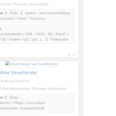
 Erfurt, Thüringen, Deutschland
Ärzte
Garten- und Landschaftsbau
n:
ronomie / Hotel / Tourismus
:
nunternehmer / GbR / OHG / KG / PersG
 SE / GmbH / UG / Ltd.
Freiberufler
27
hlke Steuerberater
m
(Entfernung von Erfurt)
 Amt Wachsenburg, Thüringen, Deutschland
Ärzte
n:
berufe / Pflege / Gesundheit
wirtschaft / Forstwirtschaft