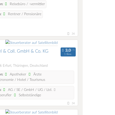
Reisebüro / -vermittler
n:
Rentner / Pensionäre
:
34
el & Coll. GmbH & Co. KG
1 Bew.
 Erfurt, Thüringen, Deutschland
Apotheker
Ärzte
n:
ronomie / Hotel / Tourismus
AG / SE / GmbH / UG / Ltd.
:
berufler
Selbstständige
34