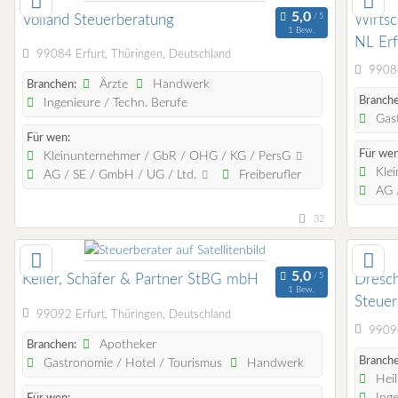
Volland Steuerberatung
Wirtsc
1 Bew.
NL Erf
99084 Erfurt, Thüringen, Deutschland
99084
Ärzte
Handwerk
Branchen:
Branche
Ingenieure / Techn. Berufe
Gast
Für wen:
Für wen
Kleinunternehmer / GbR / OHG / KG / PersG
Klei
AG / SE / GmbH / UG / Ltd.
Freiberufler
AG /
32
Keller, Schäfer & Partner StBG mbH
Dresc
1 Bew.
Steuer
99092 Erfurt, Thüringen, Deutschland
99094
Apotheker
Branchen:
Branche
Gastronomie / Hotel / Tourismus
Handwerk
Heil
Inge