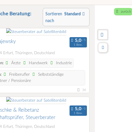
zurück
iche Beratung:
Sortieren
Standard
nach
ajewsky
1 Bew.
 Erfurt, Thüringen, Deutschland
Ärzte
Handwerk
Industrie
n:
Freiberufler
Selbstständige
:
ner / Pensionäre
34
schke & Reibetanz
1 Bew.
haftsprüfer, Steuerberater
 Erfurt, Thüringen, Deutschland