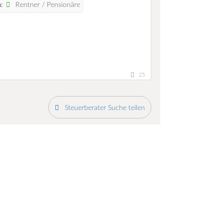
Rentner / Pensionäre
:
25
Steuerberater Suche teilen