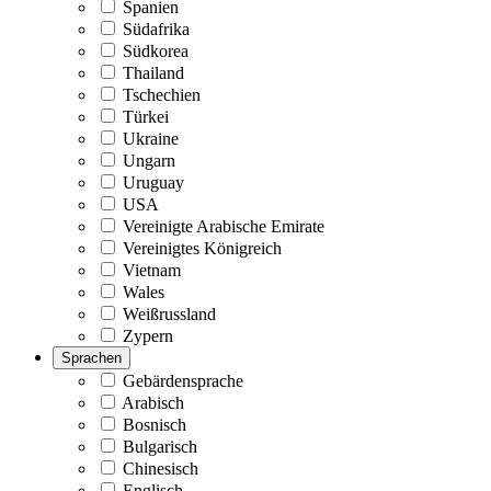
Spanien
Südafrika
Südkorea
Thailand
Tschechien
Türkei
Ukraine
Ungarn
Uruguay
USA
Vereinigte Arabische Emirate
Vereinigtes Königreich
Vietnam
Wales
Weißrussland
Zypern
Sprachen
Gebärdensprache
Arabisch
Bosnisch
Bulgarisch
Chinesisch
Englisch