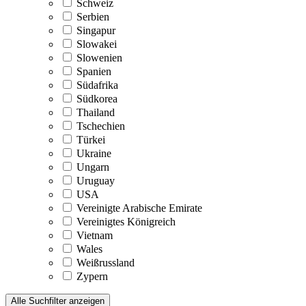
Schweiz
Serbien
Singapur
Slowakei
Slowenien
Spanien
Südafrika
Südkorea
Thailand
Tschechien
Türkei
Ukraine
Ungarn
Uruguay
USA
Vereinigte Arabische Emirate
Vereinigtes Königreich
Vietnam
Wales
Weißrussland
Zypern
Alle Suchfilter anzeigen