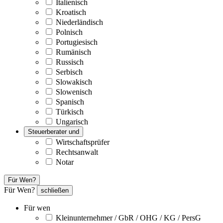
Italienisch
Kroatisch
Niederländisch
Polnisch
Portugiesisch
Rumänisch
Russisch
Serbisch
Slowakisch
Slowenisch
Spanisch
Türkisch
Ungarisch
Steuerberater und
Wirtschaftsprüfer
Rechtsanwalt
Notar
Für Wen?
Für Wen?
schließen
Für wen
Kleinunternehmer / GbR / OHG / KG / PersG