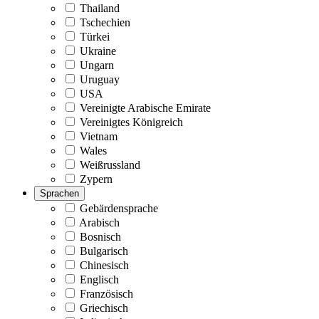
Thailand
Tschechien
Türkei
Ukraine
Ungarn
Uruguay
USA
Vereinigte Arabische Emirate
Vereinigtes Königreich
Vietnam
Wales
Weißrussland
Zypern
Sprachen
Gebärdensprache
Arabisch
Bosnisch
Bulgarisch
Chinesisch
Englisch
Französisch
Griechisch