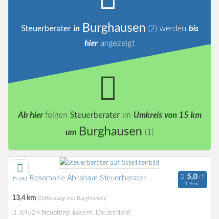
Burghausen
Steuerberater
in
(2)
werden
bis
hier
angezeigt
Ab hier
folgen
Steuerberater
im
Umkreis von 15 km
Burghausen
um
(1)
Frau Rosemarie Abraham Steuerberater
1 Bew.
13,4 km
(Entfernung von Burghausen)
84524 Neuötting, Bayern, Deutschland