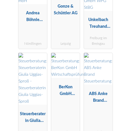
Gonze &
Andrea
Schüttler AG
Böhnle
Unkelbach
Steuerberatu
Treuhand
ngsgesellscha
GmbH WPG
Freiburg im
ft mbH
StBG
Nördlingen
Leipzig
Breisgau
BerKon
GmbH
ABS Anke
Wirtschaftspr
Brand
üfungsgesells
Steuerberatu
Steuerberater
chaft
ng
in Giulia
Uggias-Sproß