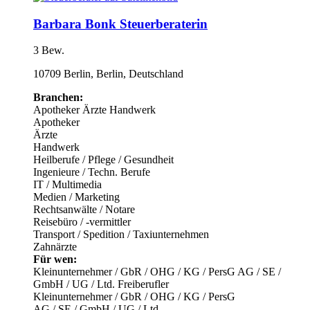
Barbara Bonk Steuerberaterin
3 Bew.
10709 Berlin, Berlin, Deutschland
Branchen:
Apotheker
Ärzte
Handwerk
Apotheker
Ärzte
Handwerk
Heilberufe / Pflege / Gesundheit
Ingenieure / Techn. Berufe
IT / Multimedia
Medien / Marketing
Rechtsanwälte / Notare
Reisebüro / -vermittler
Transport / Spedition / Taxiunternehmen
Zahnärzte
Für wen:
Kleinunternehmer / GbR / OHG / KG / PersG
AG / SE /
GmbH / UG / Ltd.
Freiberufler
Kleinunternehmer / GbR / OHG / KG / PersG
AG / SE / GmbH / UG / Ltd.