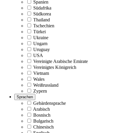
Spanien
Südafrika
Südkorea
Thailand
Tschechien
Türkei
Ukraine
Ungarn
Uruguay
USA
Vereinigte Arabische Emirate
Vereinigtes Königreich
Vietnam
Wales
Weißrussland
Zypern
Sprachen
Gebärdensprache
Arabisch
Bosnisch
Bulgarisch
Chinesisch
Englisch