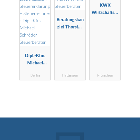
KWK
Wirtschaftspr
Beratungskan
üfungs- und
zlei Thorsten
Steuerberatu
Hans
ngskanzlei
Steuerberater
Dipl.-Kfm.
Michael
Schröder
Berlin
Hattingen
München
Steuerberater