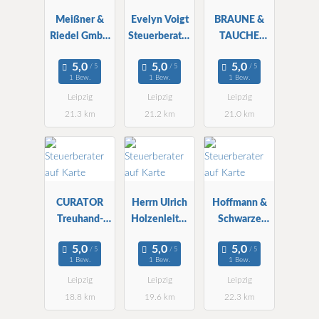
Meißner &
Evelyn Voigt
BRAUNE &
Riedel GmbH
Steuerberater
TAUCHE
WBG StBG
in
Steuerberater
Partnerschaft
1 Bew.
1 Bew.
1 Bew.
Leipzig
Leipzig
Leipzig
21.3 km
21.2 km
21.0 km
CURATOR
Herrn Ulrich
Hoffmann &
Treuhand-
Holzenleiter
Schwarze
und StBG
Steuerberater
Partnerschaft
mbH
1 Bew.
1 Bew.
1 Bew.
Leipzig
Leipzig
Leipzig
18.8 km
19.6 km
22.3 km