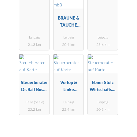
ngsgesellscha
ft mbH
BRAUNE &
TAUCHE
Steuerberater
Leipzig
Leipzig
Leipzig
Partnerschaft
21.3 km
20.4 km
23.6 km
mbB
Steuerberater
Vorlop &
Ebner Stolz
Dr. Ralf Busse
Linke
Wirtschaftspr
Fachberater
Steuerberatu
üfer
Halle (Saale)
Leipzig
Leipzig
für
ngsgesellscha
Steuerberater
25.2 km
22.4 km
20.3 km
International
ft mbH
Rechtsanwält
es
e
Steuerrecht
Partnerschaft
mbB