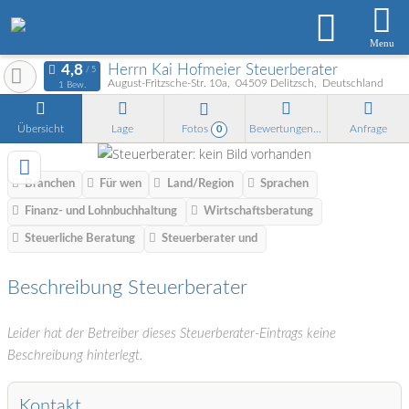
Menu
Herrn Kai Hofmeier Steuerberater
August-Fritzsche-Str. 10a
04509
Delitzsch
Deutschland
1 Bew.
Übersicht
Lage
Fotos
Bewertungen
Anfrage
0
Branchen
Für wen
Land/Region
Sprachen
Finanz- und Lohnbuchhaltung
Wirtschaftsberatung
Steuerliche Beratung
Steuerberater und
Beschreibung Steuerberater
Leider hat der Betreiber dieses Steuerberater-Eintrags keine
Beschreibung hinterlegt.
Kontakt