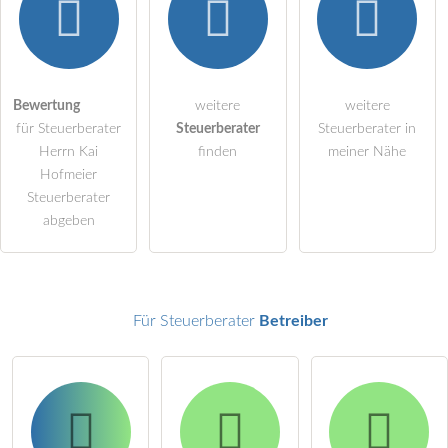
Hiermit akzeptiere ich die
AGB
.
Die
Datenschutzerklärung
habe ich zur Kenntnis genommen.
öffentliche Frage stellen
Bewertung
weitere
weitere
Abbrechen
für Steuerberater
Steuerberater
Steuerberater in
Hinweis:
Bitte beachten Sie, öffentliche Fragen sind
für alle
Herrn Kai
finden
meiner Nähe
Besucher sichtbar
.
Hofmeier
Steuerberater
Klicken Sie hier um eine
individuelle Frage
an den
abgeben
Steuerberater-Eintrag zu stellen
.
Für Steuerberater
Betreiber