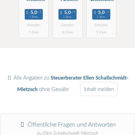
Wirtschafts-
Treuhand AG
Krösch RA
und StBG
StBG
StB
1 Bew.
1 Bew.
1 Bew.
mbH
Dresden
Dresden
Dresden
Dresden
7.3 km
8.3 km
5.9 km
Alle Angaben zu
Steuerberater Ellen Schallschmidt-
Mietzsch
ohne Gewähr
Inhalt melden
Öffentliche Fragen und Antworten
zu
Ellen Schallschmidt-Mietzsch