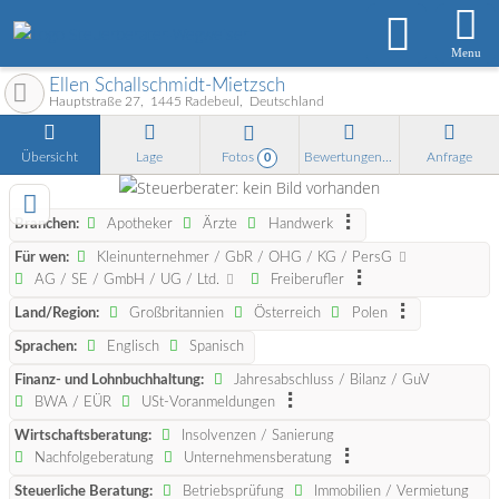
Menu
Ellen Schallschmidt-Mietzsch
Hauptstraße 27
1445
Radebeul
Deutschland
Übersicht
Lage
Fotos
Bewertungen
Anfrage
0
Branchen:
Apotheker
Ärzte
Handwerk
Für wen:
Kleinunternehmer / GbR / OHG / KG / PersG
AG / SE / GmbH / UG / Ltd.
Freiberufler
Land/Region:
Großbritannien
Österreich
Polen
Sprachen:
Englisch
Spanisch
Finanz- und Lohnbuchhaltung:
Jahresabschluss / Bilanz / GuV
BWA / EÜR
USt-Voranmeldungen
Wirtschaftsberatung:
Insolvenzen / Sanierung
Nachfolgeberatung
Unternehmensberatung
Steuerliche Beratung:
Betriebsprüfung
Immobilien / Vermietung