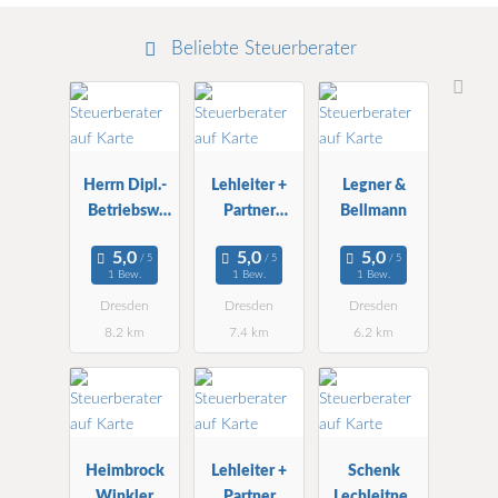
Beliebte Steuerberater
Herrn Dipl.-
Lehleiter +
Legner &
Betriebsw.
Partner
Bellmann
Burkhard
Treuhand
Schmeinck
Dresden
1 Bew.
1 Bew.
1 Bew.
Steuerberater
Dresden
Dresden
Dresden
8.2 km
7.4 km
6.2 km
Heimbrock
Lehleiter +
Schenk
Winkler
Partner
Lechleitner