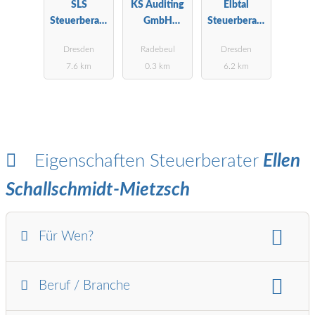
SLS
KS Auditing
Elbtal
Steuerberatu
GmbH
Steuerberatu
ngsgesellscha
Wirtschaftspr
ng GmbH
Dresden
Radebeul
Dresden
ft mbH
üfungsgesells
7.6 km
0.3 km
6.2 km
chaft
Eigenschaften Steuerberater
Ellen
Schallschmidt-Mietzsch
Für Wen?
Für wen:
Beruf / Branche
Kleinunternehmer / GbR / OHG / KG / PersG
AG / SE / GmbH / UG / Ltd.
Freiberufler