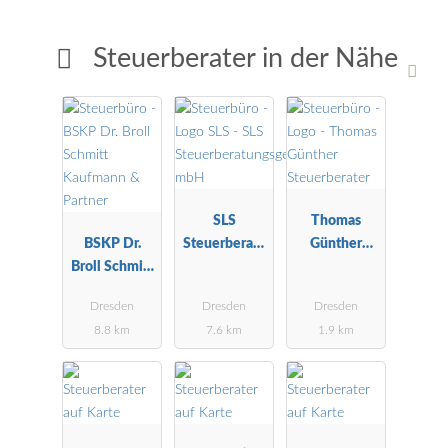
Steuerberater in der Nähe
SLS
Thomas
BSKP Dr.
Steuerberatu
Günther
Broll Schmitt
ngsgesellscha
Steuerberater
Kaufmann &
ft mbH
Dresden
Dresden
Dresden
Partner
8.8 km
7.6 km
1.9 km